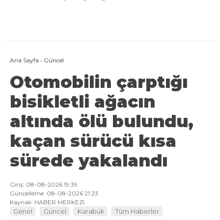
Ana Sayfa
›
Güncel
Otomobilin çarptığı
bisikletli ağacın
altında ölü bulundu,
kaçan sürücü kısa
sürede yakalandı
Giriş: 08-08-2026 19:39
Güncelleme: 08-08-2026 21:23
Kaynak: HABER MERKEZI
Genel
Güncel
Karabük
Tüm Haberler