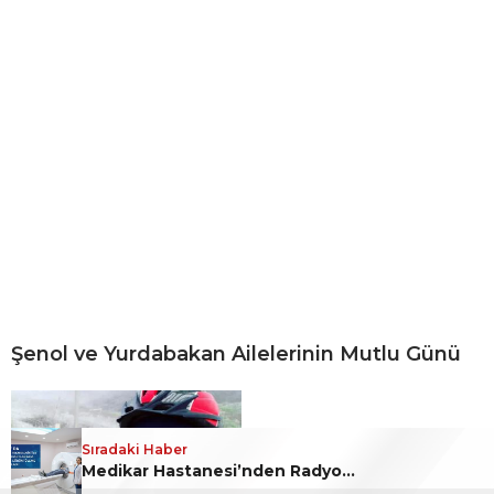
Şenol ve Yurdabakan Ailelerinin Mutlu Günü
Sıradaki Haber
Sıradaki Haber
Karabük’te YENİ Parti Dönemi Başladı
Medikar Hastanesi’nden Radyolojide Yeni Dönem: Yapay Zekâ Destekli Cihazlar Hizmete Girdi