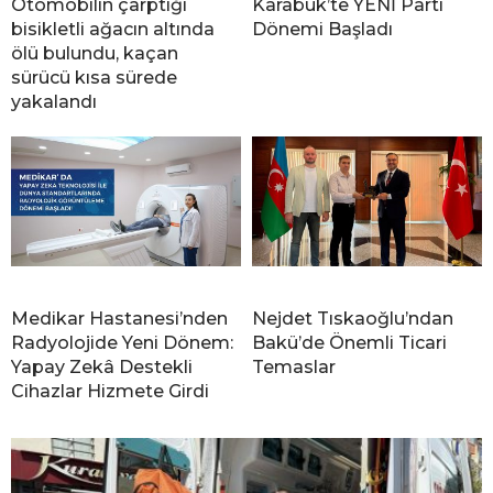
Otomobilin çarptığı
Karabük’te YENİ Parti
bisikletli ağacın altında
Dönemi Başladı
ölü bulundu, kaçan
sürücü kısa sürede
yakalandı
Medikar Hastanesi’nden
Nejdet Tıskaoğlu’ndan
Radyolojide Yeni Dönem:
Bakü’de Önemli Ticari
Yapay Zekâ Destekli
Temaslar
Cihazlar Hizmete Girdi