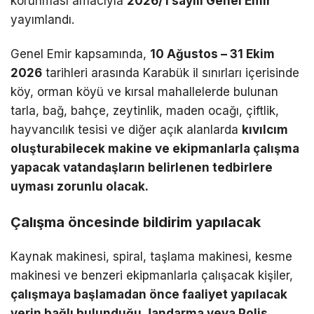
korunması amacıyla
2026/1 sayılı Genel Emir
yayımlandı.
Genel Emir kapsamında,
10 Ağustos – 31 Ekim
2026
tarihleri arasında Karabük il sınırları içerisinde
köy, orman köyü ve kırsal mahallelerde bulunan
tarla, bağ, bahçe, zeytinlik, maden ocağı, çiftlik,
hayvancılık tesisi ve diğer açık alanlarda
kıvılcım
oluşturabilecek makine ve ekipmanlarla çalışma
yapacak vatandaşların belirlenen tedbirlere
uyması zorunlu olacak.
Çalışma öncesinde bildirim yapılacak
Kaynak makinesi, spiral, taşlama makinesi, kesme
makinesi ve benzeri ekipmanlarla çalışacak kişiler,
çalışmaya başlamadan önce faaliyet yapılacak
yerin bağlı bulunduğu Jandarma veya Polis