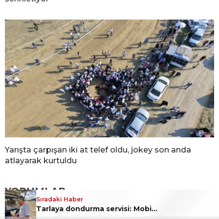
Yarışta çarpışan iki at telef oldu, jokey son anda
atlayarak kurtuldu
YORUMLAR
Sıradaki Haber
Sıradaki Haber
Tarlaya dondurma servisi: Mobil dondurmacı sıcak altında çalışan çiftçileri serinletiyor
Oğluna mesaj attığını iddia ettiği genci sokak ortasında darp etti
Bir yanıt yazın