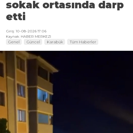
sokak ortasında darp
etti
Giriş: 10-08-2026 17:06
Kaynak: HABER MERKEZI
Genel
Güncel
Karabük
Tüm Haberler