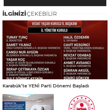
İLGİNİZİ
ÇEKEBİLİR
Karabük’te YENİ Parti Dönemi Başladı