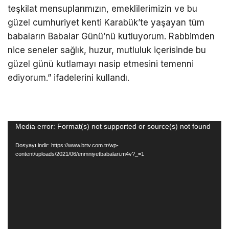
teşkilat mensuplarımızın, emeklilerimizin ve bu
güzel cumhuriyet kenti Karabük’te yaşayan tüm
babaların Babalar Günü’nü kutluyorum. Rabbimden
nice seneler sağlık, huzur, mutluluk içerisinde bu
güzel günü kutlamayı nasip etmesini temenni
ediyorum.” ifadelerini kullandı.
Video
Media error: Format(s) not supported or source(s) not found
oynatıcı
Dosyayı indir: https://www.brtv.com.tr/wp-
content/uploads/2021/06/enmniyetbabalari.m4v?_=1