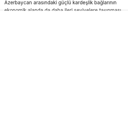
Azerbaycan arasındaki güçlü kardeşlik bağlarının
ekonomik alanda da daha ileri seviyelere taşınması
için iş dünyası olarak çalışmaya devam edeceklerini
belirtti.
Tıskaoğlu, “Türkiye ile Azerbaycan arasındaki köklü
kardeşlik bağlarının ekonomik iş birlikleriyle daha da
güçlenmesine katkı sunacak her türlü projeyi
desteklemeye kararlılıkla devam ediyoruz. Nazik
kabulleri, samimi ev sahiplikleri ve kıymetli
değerlendirmeleri dolayısıyla Sayın Murat Yaman’a
teşekkür ediyor, çalışmalarında başarılar diliyorum.”
ifadelerini kullandı.
Gerçekleştirilen ziyaretin, iki ülke arasındaki
ekonomik iş birliklerinin geliştirilmesi ve yeni ticaret
fırsatlarının değerlendirilmesi açısından önemli