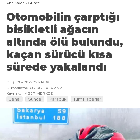
Ana Sayfa
›
Güncel
Otomobilin çarptığı
bisikletli ağacın
altında ölü bulundu,
kaçan sürücü kısa
sürede yakalandı
Giriş: 08-08-2026 19:39
Güncelleme: 08-08-2026 21:23
Kaynak: HABER MERKEZI
Genel
Güncel
Karabük
Tüm Haberler