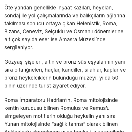
Öte yandan genellikle inşaat kazıları, heyelan,
sondaj ile yol çalışmalarında ve balıkçıların ağlarına
takılması sonucu ortaya çıkan Helenistik, Roma,
Bizans, Ceneviz, Selçuklu ve Osmanlı dönemlerine
ait çok sayıda eser ise Amasra Müzesi’nde
sergileniyor.
Gözyaşı şişeleri, altın ve bronz süs eşyalarının yanı
sıra olta iğneleri, haçlar, kandiller, silahlar, kaplar ve
bronz heykelciklerin bulunduğu müzeyi, yılda 50
binin üzerinde turist ziyaret ediyor.
Roma İmparatoru Hadrian’ın, Roma mitolojisinde
kentin kurucusu bilinen Romulus ve Remus’u
simgeleyen motiflerin olduğu heykelin yanı sıra
Yunan mitolojisinde “sağlık tanrısı” olarak bilinen
Asklepios’u simgeleyen yılan heykeli, ziyaretçilerin