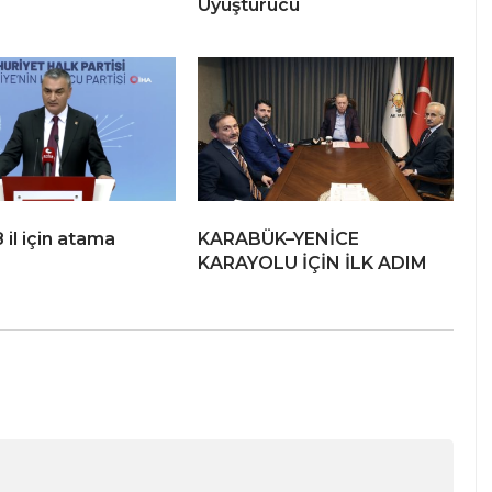
Uyuşturucu
il için atama
KARABÜK–YENİCE
KARAYOLU İÇİN İLK ADIM