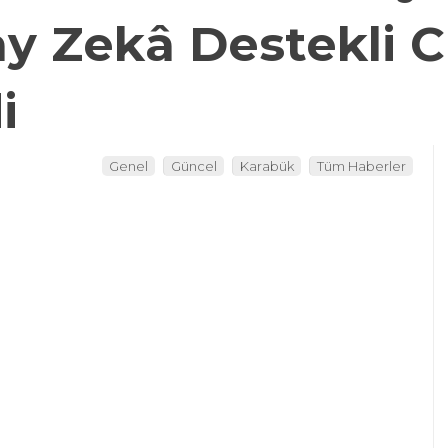
 Zekâ Destekli C
i
Genel
Güncel
Karabük
Tüm Haberler