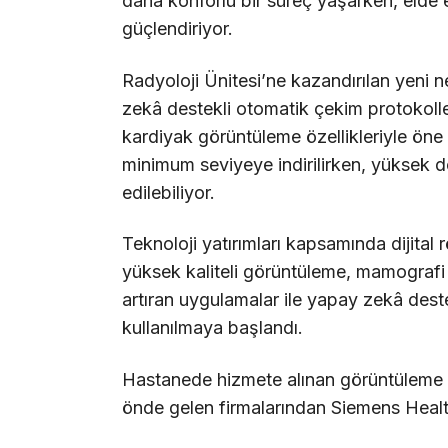
daha konforlu bir süreç yaşarken, elde e
güçlendiriyor.
Radyoloji Ünitesi’ne kazandırılan yeni ne
zekâ destekli otomatik çekim protokolle
kardiyak görüntüleme özellikleriyle ön
minimum seviyeye indirilirken, yüksek d
edilebiliyor.
Teknoloji yatırımları kapsamında dijita
yüksek kaliteli görüntüleme, mamografi 
artıran uygulamalar ile yapay zekâ destekl
kullanılmaya başlandı.
Hastanede hizmete alınan görüntüleme si
önde gelen firmalarından Siemens Healthi