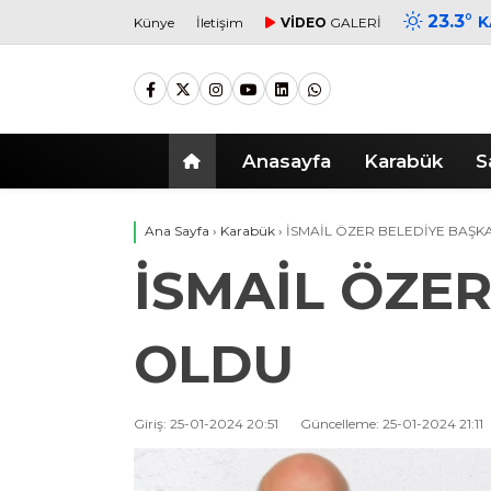
23.3
°
K
Künye
İletişim
VİDEO
GALERİ
Anasayfa
Karabük
S
Ana Sayfa
›
Karabük
›
İSMAİL ÖZER BELEDİYE BAŞK
İSMAİL ÖZE
OLDU
Giriş: 25-01-2024 20:51
Güncelleme: 25-01-2024 21:11