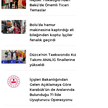
Nejdet Tıskaoğlu’ndan
Bakü’de Önemli Ticari
Temaslar
Bolu’da hamur
makinesine kaptırdığı eli
bileğinden koptu: İşçiler
fenalık geçirdi
Düzce’nin Taekwondo Kız
Takımı ANALİG finallerine
yükseldi
İçişleri Bakanlığından
Gelen Açıklamaya Göre
Karabük’ün de Aralarında
Bulunduğu 71 İlde
Uyuşturucu Operasyonu