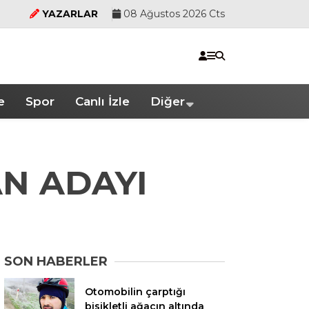
YAZARLAR
08 Ağustos 2026 Cts
e
Spor
Canlı İzle
Diğer
AN ADAYI
SON HABERLER
Otomobilin çarptığı
bisikletli ağacın altında