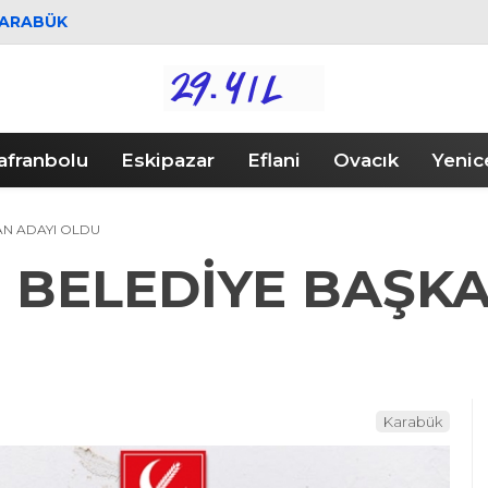
ARABÜK
afranbolu
Eskipazar
Eflani
Ovacık
Yenic
AN ADAYI OLDU
R BELEDİYE BAŞK
Karabük