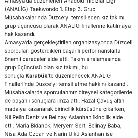
Amasya’da düzenlenen Anadolu Yıldızlar Ligi
(ANALİG) Taekwondo 1. Etap 3. Grup
Müsabakalarında Düzce’yi temsil eden kız takımı,
grup üçüncüsü olarak ANALİG finallerine katılmaya
hak kazandı.
Amasya’da gerçekleştirilen organizasyonda Düzceli
sporcular, gösterdikleri başarılı performanslarla
önemli dereceler elde etti. Takım sıralamasında
grup üçüncüsü olan kız takımı, bu
sonuçla
Karabük
‘te düzenlenecek ANALİG
Finalleri’nde Düzce’yi temsil etme hakkını kazandı.
Müsabakalarda sporcularımız bireysel kategorilerde
de başarılı sonuçlara imza attı. Hazal Çavuş altın
madalya kazanarak birincilik kürsüsüne çıkarken,
Nil Pelin Deniz ve Belinay Aslanhan ikincilik elde
etti. Maria Bidanok, Meryem Sert, Belinay Baba,
Nisa Ada Özcan ve Narin Ülkü Aslanhan ise