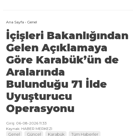
Ana Sayfa
›
Genel
İçişleri Bakanlığından
Gelen Açıklamaya
Göre Karabük’ün de
Aralarında
Bulunduğu 71 İlde
Uyuşturucu
Operasyonu
Giriş: 06-08-2026 11:33
Kaynak: HABER MERKEZI
Genel
Güncel
Karabük
Tüm Haberler