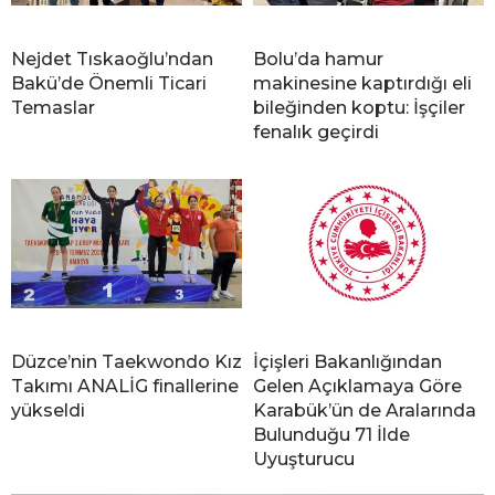
Nejdet Tıskaoğlu’ndan
Bolu’da hamur
Bakü’de Önemli Ticari
makinesine kaptırdığı eli
Temaslar
bileğinden koptu: İşçiler
fenalık geçirdi
Düzce’nin Taekwondo Kız
İçişleri Bakanlığından
Takımı ANALİG finallerine
Gelen Açıklamaya Göre
yükseldi
Karabük’ün de Aralarında
Bulunduğu 71 İlde
Uyuşturucu