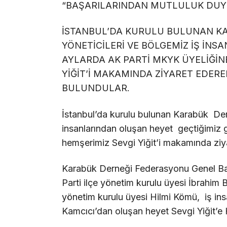
“BAŞARILARINDAN MUTLULUK DU
İSTANBUL’DA KURULU BULUNAN K
YÖNETİCİLERİ VE BÖLGEMİZ İŞ İNS
AYLARDA AK PARTİ MKYK ÜYELİĞİNE
YİĞİT’İ MAKAMINDA ZİYARET EDERE
BULUNDULAR.
İstanbul’da kurulu bulunan Karabük Der
insanlarından oluşan heyet geçtiğimiz 
hemşerimiz Sevgi Yiğit’i makamında ziya
Karabük Derneği Federasyonu Genel Ba
Parti ilçe yönetim kurulu üyesi İbrahi
yönetim kurulu üyesi Hilmi Kömü, iş in
Kamcıcı’dan oluşan heyet Sevgi Yiğit’e 