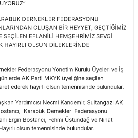
YUYORUZ”
ARABÜK DERNEKLER FEDERASYONU
ANLARINDAN OLUŞAN BİR HEYYET, GEÇTİĞİMİZ
 SEÇİLEN EFLANİLİ HEMŞEHRİMİZ SEVGİ
K HAYIRLI OLSUN DİLEKLERİNDE
nekler Federasyonu Yönetim Kurulu Üyeleri ve İş
günlerde AK Parti MKYK üyeliğine seçilen
ret ederek hayırlı olsun temennisinde bulundular.
şkan Yardımcısı Necmi Kandemir, Sultangazi AK
m Bostancı, Karabük Dernekler Federasyonu
sanı Ergin Bostancı, Fehmi Üstündağ ve Nihat
Hayırlı olsun temennisinde bulundular.