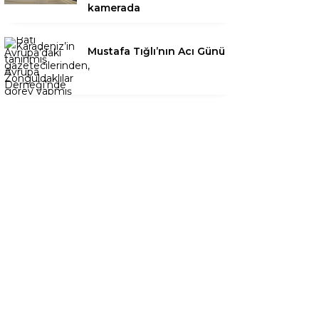
kamerada
Mustafa Tığlı’nın Acı Günü