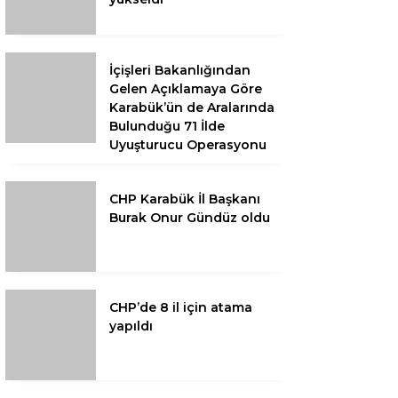
İçişleri Bakanlığından
Gelen Açıklamaya Göre
Karabük’ün de Aralarında
Bulunduğu 71 İlde
Uyuşturucu Operasyonu
CHP Karabük İl Başkanı
Burak Onur Gündüz oldu
CHP’de 8 il için atama
yapıldı
KARABÜK–YENİCE
KARAYOLU İÇİN İLK ADIM