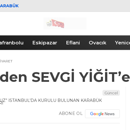
KARABÜK
afranbolu
Eskipazar
Eflani
Ovacık
Yenic
ZİYARET
en SEVGİ YİĞİT’e
Güncel
ABONE OL