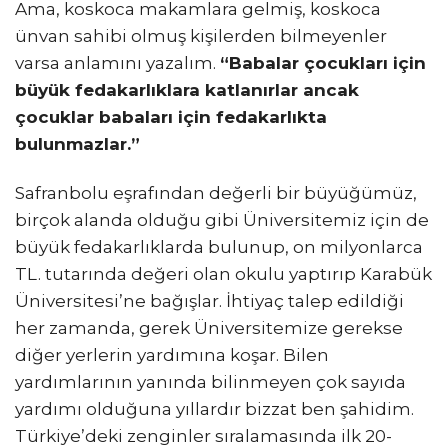
Ama, koskoca makamlara gelmiş, koskoca
ünvan sahibi olmuş kişilerden bilmeyenler
CANLI İZLE
varsa anlamını yazalım.
“Babalar çocukları için
DIĞER
büyük fedakarlıklara katlanırlar ancak
çocuklar babaları için fedakarlıkta
WhatsApp
İhbar Hattı
bulunmazlar.”
Safranbolu eşrafından değerli bir büyüğümüz,
birçok alanda olduğu gibi Üniversitemiz için de
Facebook
büyük fedakarlıklarda bulunup, on milyonlarca
TL. tutarında değeri olan okulu yaptırıp Karabük
Üniversitesi’ne bağışlar. İhtiyaç talep edildiği
her zamanda, gerek Üniversitemize gerekse
Instagram
diğer yerlerin yardımına koşar. Bilen
yardımlarının yanında bilinmeyen çok sayıda
yardımı olduğuna yıllardır bizzat ben şahidim.
Youtube
Türkiye’deki zenginler sıralamasında ilk 20-