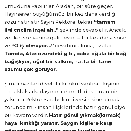
umuduna kapılırlar. Aradan, bir süre geçer.
Hayırsever büyüğümüz, bir kez daha verdiği
sözü hatırlatır Sayın Rektöre, tekrar
“tamam
ilgilenelim inşallah..”
şeklinde cevap alır. Ancak,
verilen söz yerine gelmeyince bir kez daha sorar
ve
“O iş olmuyor…”
cevabını alınca, üzülür.
Tamda, Atasözündeki gibi, baba oğula bir bağ
bağışlıyor, oğul bir salkım, hatta bir tane
üzümü çok görüyor.
Şimdi bazıları diyebilir ki, okul yaptıran kişinin
çocukluk arkadaşının, rahmetli dostunun bir
yakınını Rektör Karabük üniversitesine almak
zorunda mı? İnsan ilişkilerinde hatır, gönül diye
bir kavram vardır.
Hatır gönül yıkmak(kırmak)
hayal kırıklığı yaratır. Saygın kişilere karşı