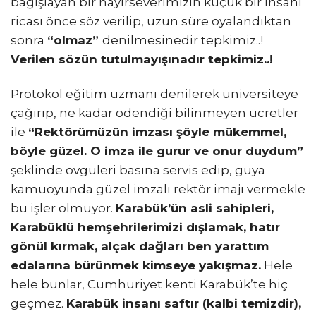
bağışlayan bir hayırseverimizin küçük bir insani
ricası önce söz verilip, uzun süre oyalandıktan
sonra
“olmaz”
denilmesinedir tepkimiz..!
Verilen sözün tutulmayışınadır tepkimiz..!
Protokol eğitim uzmanı denilerek üniversiteye
çağırıp, ne kadar ödendiği bilinmeyen ücretler
ile
“Rektörümüzün imzası şöyle mükemmel,
böyle güzel. O imza ile gurur ve onur duydum”
şeklinde övgüleri basına servis edip, güya
kamuoyunda güzel imzalı rektör imajı vermekle
bu işler olmuyor.
Karabük’ün asli sahipleri,
Karabüklü hemşehrilerimizi dışlamak, hatır
gönül kırmak, alçak dağları ben yarattım
edalarına bürünmek kimseye yakışmaz.
Hele
hele bunlar, Cumhuriyet kenti Karabük’te hiç
geçmez.
Karabük insanı saftır (kalbi temizdir),