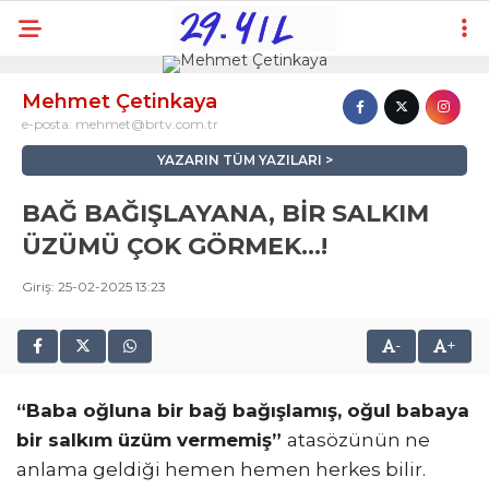
26.4
°
KARABÜK
Mehmet Çetinkaya
e-posta:
mehmet@brtv.com.tr
VİDEO
YAZARLAR
YAZARIN TÜM YAZILARI
ANASAYFA
BAĞ BAĞIŞLAYANA, BİR SALKIM
KARABÜK
ÜZÜMÜ ÇOK GÖRMEK…!
SAFRANBOLU
Giriş: 25-02-2025 13:23
ESKIPAZAR
-
+
EFLANI
OVACIK
“Baba oğluna bir bağ bağışlamış, oğul babaya
bir salkım üzüm vermemiş”
atasözünün ne
YENICE
anlama geldiği hemen hemen herkes bilir.
SPOR