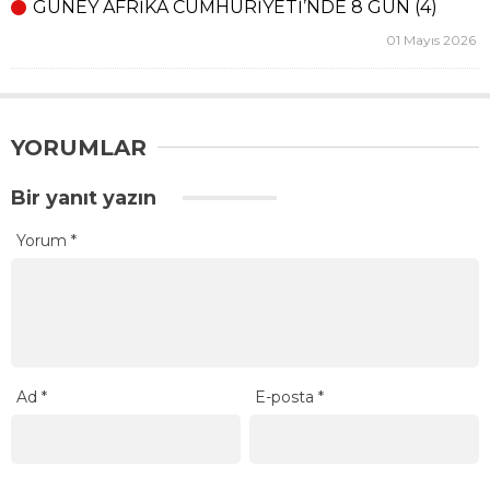
GÜNEY AFRİKA CUMHURİYETİ’NDE 8 GÜN (4)
01 Mayıs 2026
YORUMLAR
Bir yanıt yazın
Yorum
*
Ad
*
E-posta
*